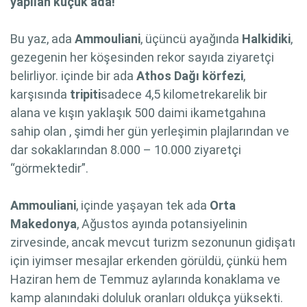
yapılan küçük ada!
Bu yaz, ada
Ammouliani
, üçüncü ayağında
Halkidiki
,
gezegenin her köşesinden rekor sayıda ziyaretçi
belirliyor. içinde bir ada
Athos Dağı körfezi
,
karşısında
tripiti
sadece 4,5 kilometrekarelik bir
alana ve kışın yaklaşık 500 daimi ikametgahına
sahip olan , şimdi her gün yerleşimin plajlarından ve
dar sokaklarından 8.000 – 10.000 ziyaretçi
“görmektedir”.
Ammouliani
, içinde yaşayan tek ada
Orta
Makedonya
, Ağustos ayında potansiyelinin
zirvesinde, ancak mevcut turizm sezonunun gidişatı
için iyimser mesajlar erkenden görüldü, çünkü hem
Haziran hem de Temmuz aylarında konaklama ve
kamp alanındaki doluluk oranları oldukça yüksekti.