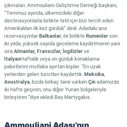
çıkmaları. Ammouliani Geliştirme Derneği başkanı,
“Temmuz ayında, ülkemizdeki diğer
destinasyonlarla birlikte tatil için bizi tercih eden
Amerikalıları ilk kez gördük” dedi. Adadaki ana
rezervasyonlar
Balkanlar
, ile birlikte
Rumenler
son
iki yılda, yüksek sayıda geceleme kaydetmenin yanı
sıra
Almanlar, Fransızlar, İngilizler
ve
İtalyan
Haftalık veya on günlük konaklama
paketlerini mutlaka ayırtan kişiler. “En uzak
yerlerden gelen turistleri kaydettik.
Meksika
,
Avustralya
, bizde birkaç tane varken
Çin
adamızda
iki hafta geçiren, onu diğer Yunan bölgeleriyle
birleştiren ”diye ekledi Bay Martygakis.
Ammouliani Adası'nın