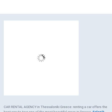
CAR RENTAL AGENCY in Thessaloniki Greece: renting a car offers the
best way to tour one of the most beautiful areas in Greece,
Selanik
,