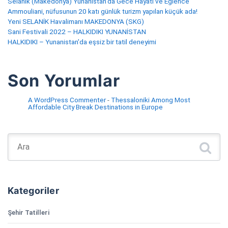
Selanik (Makedonya) Yunanistan'da Gece Hayatı ve Eğlence
Ammouliani, nüfusunun 20 katı günlük turizm yapılan küçük ada!
Yeni SELANİK Havalimanı MAKEDONYA (SKG)
Sani Festivali 2022 – HALKIDIKI YUNANİSTAN
HALKIDIKI – Yunanistan'da eşsiz bir tatil deneyimi
Son Yorumlar
A WordPress Commenter
-
Thessaloniki Among Most
Affordable City Break Destinations in Europe
Şunu ara:
Kategoriler
Şehir Tatilleri