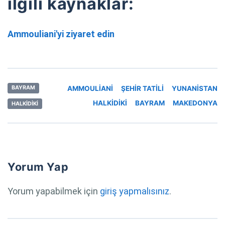
ilgili kaynaklar:
Ammouliani'yi ziyaret edin
AMMOULIANI
ŞEHIR TATILI
YUNANISTAN
BAYRAM
HALKIDIKI
BAYRAM
MAKEDONYA
HALKIDIKI
Yorum Yap
Yorum yapabilmek için
giriş yapmalısınız
.