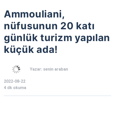
Ammouliani,
nüfusunun 20 katı
günlük turizm yapılan
küçük ada!
Yazar:
senin araban
2022-08-22
4 dk okuma