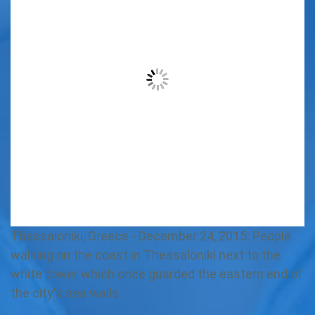
Thessaloniki, Greece - December 24, 2015: People
walking on the coast in Thessaloniki next to the
white tower which once guarded the eastern end of
the city's sea walls