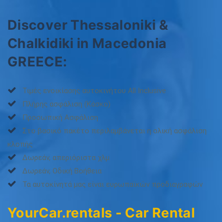
Discover Thessaloniki &
Chalkidiki in Macedonia
GREECE:
Τιμές ενοικίασης αυτοκινήτου All Inclusive
Πλήρης ασφάλιση (Κάσκο)
Προσωπική Ασφάλιση
Στο βασικό πακέτο περιλαμβάνεται η ολική ασφάλιση
κλοπής
Δωρεάν, απεριόριστα χλμ
Δωρεάν, Οδική Βοήθεια
Τα αυτοκίνητά μας είναι ευρωπαϊκών προδιαγραφών
YourCar.rentals - Car Rental