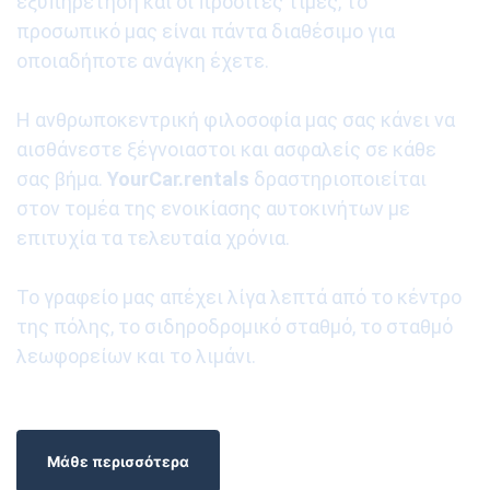
εξυπηρέτηση και οι προσιτές τιμές, το
προσωπικό μας είναι πάντα διαθέσιμο για
οποιαδήποτε ανάγκη έχετε.
Η ανθρωποκεντρική φιλοσοφία μας σας κάνει να
αισθάνεστε ξέγνοιαστοι και ασφαλείς σε κάθε
σας βήμα.
YourCar.rentals
δραστηριοποιείται
στον τομέα της ενοικίασης αυτοκινήτων με
επιτυχία τα τελευταία χρόνια.
Το γραφείο μας απέχει λίγα λεπτά από το κέντρο
της πόλης, το σιδηροδρομικό σταθμό, το σταθμό
λεωφορείων και το λιμάνι.
Μάθε περισσότερα