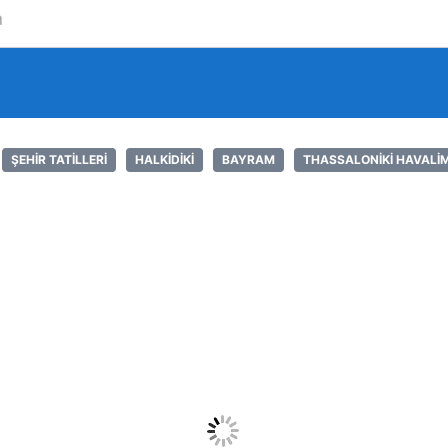
Şunu ara:
ŞEHIR TATILLERI
HALKIDIKI
BAYRAM
THASSALONIKI HAVALI