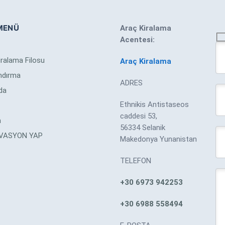
MENÜ
Araç Kiralama
Acentesi:
iralama Filosu
Araç Kiralama
andırma
ADRES
da
Ethnikis Antistaseos
caddesi 53,
m
56334 Selanik
VASYON YAP
Makedonya Yunanistan
TELEFON
+30 6973 942253
+30 6988 558494