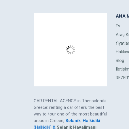
ANA 
Ev
Araç K
fiyatl
Hakkın
Blog
İletişi
REZER
CAR RENTAL AGENCY in Thessaloniki
Greece: renting a car offers the best
way to tour one of the most beautiful
areas in Greece,
Selanik
,
Halkidiki
(Halkidiki) &
Selanik Havalimanı