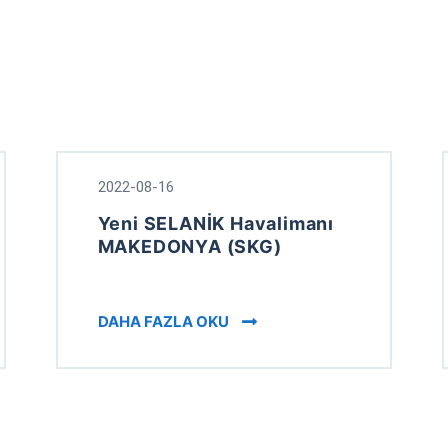
2022-08-16
Yeni SELANİK Havalimanı
MAKEDONYA (SKG)
TERTAINMENT IN THESSALONIKI (MACEDONIA) GREECE
THE NEW THESSALONIKI AIR
DAHA FAZLA OKU