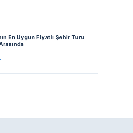
nın En Uygun Fiyatlı Şehir Turu
 Arasında
ESSALONIKI AMONG MOST AFFORDABLE CITY BREAK DESTIN