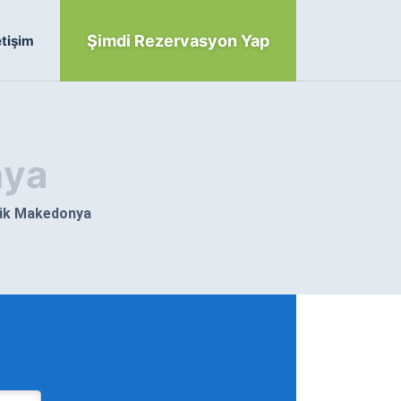
Şimdi Rezervasyon Yap
etişim
nya
ik Makedonya